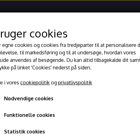
bruger cookies
m
Kontakt
Events og shop
Åbningstider
Menukort
r egne cookies og cookies fra tredjeparter til at personalisere 
levelse, til markedsføring og til at undersøge, hvordan vores
de anvendes af besøgende. Du kan altid tilbagekalde dit sam
rykke på linket 'Cookies' nederst på siden.
e i vores
cookiepolitik
og
privatlivspolitik
Nødvendige cookies
nvendelse på køb af varer på www.tanteanna.dk
Funktionelle cookies
gør Food Event ApS, CVR-nr. 45945871, adresse Bjergegade 20 
Statistik cookies