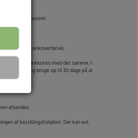
 ikke fortrydelsesret.
Visa debet og bankoverførsel.
serveret på din bankkonto med det samme. I
e banker kan dog bruge op til 30 dage på at
varen afsendes.
ningen af bestillingsforløbet. Der kan evt.