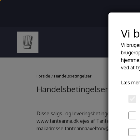
Vi 
Forside
O
Vi bruge
brugerop
hjemmesi
ved at t
Forside
Handelsbetingelser
Læs mer
Handelsbetingelser
Disse salgs- og leveringsbetingelser finder a
www.tanteanna.dk ejes af Tante Anna / Helsin
mailadresse tanteannaaxeltorv@gmail.com.