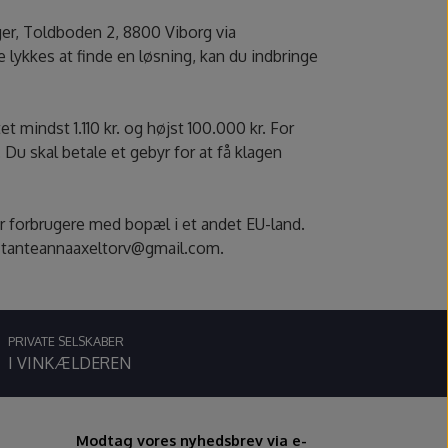
ger, Toldboden 2, 8800 Viborg via
 lykkes at finde en løsning, kan du indbringe
 mindst 1.110 kr. og højst 100.000 kr. For
u skal betale et gebyr for at få klagen
r forbrugere med bopæl i et andet EU-land.
se tanteannaaxeltorv@gmail.com.
PRIVATE SELSKABER
I VINKÆLDEREN
Modtag vores nyhedsbrev via e-