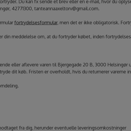
rtryder. Du kan fx sende et brev eller en e-mail, hvor du oplyse
ingør, 42771300, tanteannaaxeltorv@gmail.com.
ormular
fortrydelsesformular
, men det er ikke obligatorisk. Fort
er din meddelelse om, at du fortryder købet, inden fortrydelses
 sende eller aflevere varen til Bjergegade 20 B, 3000 Helsingør
rtryde dit køb. Fristen er overholdt, hvis du returnerer varerne 
 omdeling.
r modtaget fra dig, herunder eventuelle leveringsomkostninger