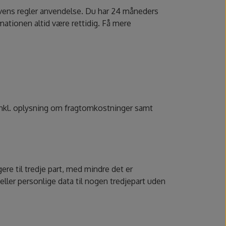
elovens regler anvendelse. Du har 24 måneders
mationen altid være rettidig. Få mere
g inkl. oplysning om fragtomkostninger samt
gere til tredje part, med mindre det er
eller personlige data til nogen tredjepart uden