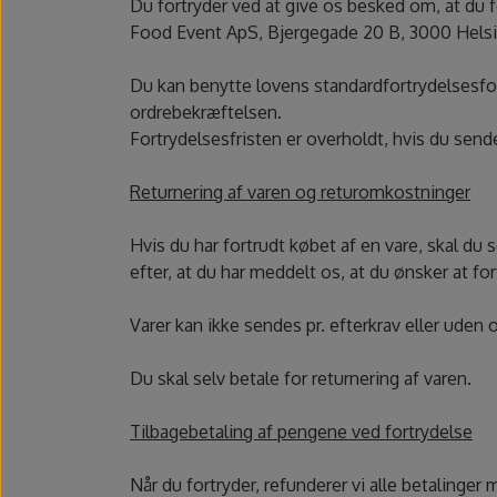
Du fortryder ved at give os besked om, at du fo
Food Event ApS, Bjergegade 20 B, 3000 Hels
Du kan benytte lovens standardfortrydelsesf
ordrebekræftelsen.
Fortrydelsesfristen er overholdt, hvis du send
Returnering af varen og returomkostninger
Hvis du har fortrudt købet af en vare, skal du
efter, at du har meddelt os, at du ønsker at fo
Varer kan ikke sendes pr. efterkrav eller uden
Du skal selv betale for returnering af varen.
Tilbagebetaling af pengene ved fortrydelse
Når du fortryder, refunderer vi alle betalinge