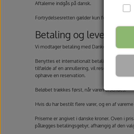
Aftalerne indgås på dansk.
Fortrydelsesretten gælder kun for private forb
Betaling og levering
Vi modtager betaling med Dankort, Diners club
Benyttes et internationalt betalingskort (som
tilfælde af en annullering, vil reservationen a
ophæve en reservation.
Beløbet trækkes først, når varen afsendes.
Hvis du har bestilt flere varer, og en af varern
Priserne er angivet i danske kroner. Oven i pri
pålægges betalingsgebyr, afhængig af den val