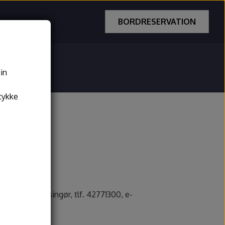
BORDRESERVATION
Take Away
din
tykke
B, 3000 Helsingør, tlf. 42771300, e-