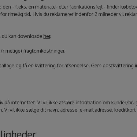
 den - f.eks. en materiale- eller fabrikationsfejl - finder køb
for rimelig tid. Hvis du reklamerer indenfor 2 måneder vil rekla
m du kan downloade
her
.
e (rimelige) fragtomkostninger.
mballage og få en kvittering for afsendelse. Gem postkvitterin
liv på internettet. Vi vil ikke afsløre information om kunder/bru
Vi vil ikke sælge dit navn, adresse, e-mail adresse, kreditkort 
ligheder