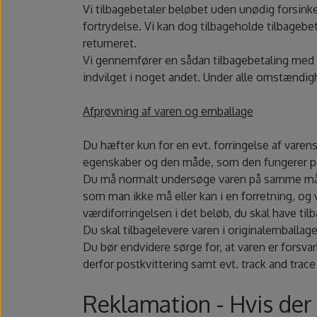
Vi tilbagebetaler beløbet uden unødig forsin
fortrydelse. Vi kan dog tilbageholde tilbagebet
returneret.
Vi gennemfører en sådan tilbagebetaling med
indvilget i noget andet. Under alle omstændig
Afprøvning af varen og emballage
Du hæfter kun for en evt. forringelse af varen
egenskaber og den måde, som den fungerer p
Du må normalt undersøge varen på samme måde
som man ikke må eller kan i en forretning, og v
værdiforringelsen i det beløb, du skal have til
Du skal tilbagelevere varen i originalemballage
Du bør endvidere sørge for, at varen er forsva
derfor postkvittering samt evt. track and tra
Reklamation - Hvis der