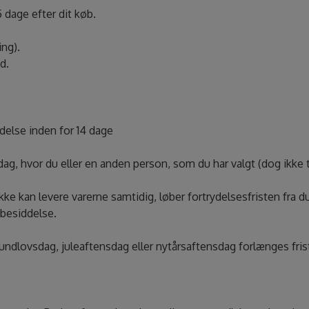
 dage efter dit køb.
ing).
d.
ndelse inden for 14 dage
ag, hvor du eller en anden person, som du har valgt (dog ikke t
i ikke kan levere varerne samtidig, løber fortrydelsesfristen fra
 besiddelse.
grundlovsdag, juleaftensdag eller nytårsaftensdag forlænges fris