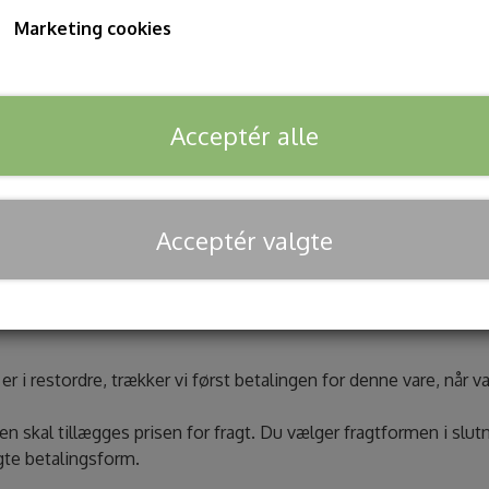
Marketing cookies
rugere, der handler via www.tanteanna.dk. Erhvervsdrivende har
Acceptér alle
, Maestro, Mastercard kreditkort, Mastercard debetkort, Visa, 
 for eksempel Visa eller Mastercard) vil ordrebeløbet blive re
Acceptér valgte
f beløbet typisk blive ophævet/frigivet efter 1-2 bankdage. Nogl
e er i restordre, trækker vi først betalingen for denne vare, når 
sen skal tillægges prisen for fragt. Du vælger fragtformen i slut
gte betalingsform.