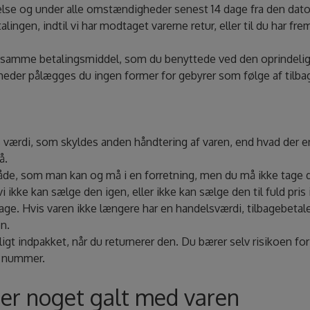
kelse og under alle omstændigheder senest 14 dage fra den dat
alingen, indtil vi har modtaget varerne retur, eller til du har f
 samme betalingsmiddel, som du benyttede ved den oprindelige
heder pålægges du ingen former for gebyrer som følge af tilba
s værdi, som skyldes anden håndtering af varen, end hvad der er 
å.
, som man kan og må i en forretning, men du må ikke tage den
i ikke kan sælge den igen, eller ikke kan sælge den til fuld pris
bage. Hvis varen ikke længere har en handelsværdi, tilbagebetal
n.
rligt indpakket, når du returnerer den. Du bærer selv risikoen f
ce nummer.
 er noget galt med varen