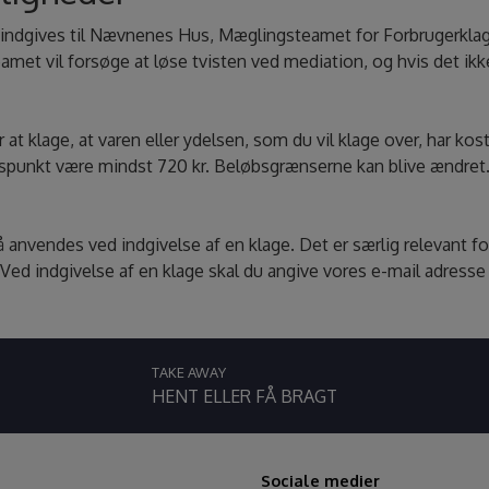
n indgives til Nævnenes Hus, Mæglingsteamet for Forbrugerkla
amet vil forsøge at løse tvisten ved mediation, og hvis det ikke
klage, at varen eller ydelsen, som du vil klage over, har kostet
spunkt være mindst 720 kr. Beløbsgrænserne kan blive ændret. D
nvendes ved indgivelse af en klage. Det er særlig relevant fo
 Ved indgivelse af en klage skal du angive vores e-mail adres
TAKE AWAY
HENT ELLER FÅ BRAGT
Sociale medier