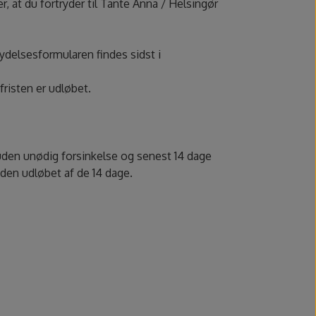
r, at du fortryder til Tante Anna / Helsingør
rydelsesformularen findes sidst i
fristen er udløbet.
 uden unødig forsinkelse og senest 14 dage
inden udløbet af de 14 dage.