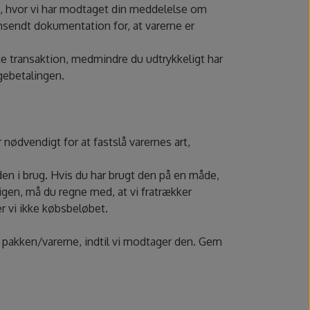
o, hvor vi har modtaget din meddelelse om
remsendt dokumentation for, at varerne er
 transaktion, medmindre du udtrykkeligt har
gebetalingen.
nødvendigt for at fastslå varernes art,
 i brug. Hvis du har brugt den på en måde,
 igen, må du regne med, at vi fratrækker
er vi ikke købsbeløbet.
or pakken/varerne, indtil vi modtager den. Gem